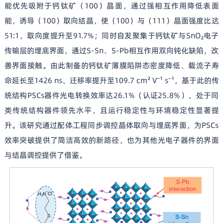
能优先吸附于钙钛矿（100）晶面，通过强相互作用降低表面
能，诱导（100）取向结晶，使（100）与（111）晶面强度比达
51:1，取向度提升至91.7%；同时自发聚集于钙钛矿与SnO₂电子
传输层的埋底界面，通过S-Sn、S-Pb相互作用双向钝化缺陷，改
善界面接触。由此制备的钙钛矿薄膜陷阱态密度降低、载流子寿
命延长至1426 ns、迁移率提升至109.7 cm² V⁻¹ s⁻¹，基于此的传
统结构PSCs器件光电转换效率达26.1%（认证25.8%），处于同
类传统结构器件领先水平，且运行稳定性与环境稳定性显著提
升。该研究通过配体工程同步调控晶体取向与埋底界面，为PSCs
效率突破提供了简洁高效的新路径，也为其他光电子器件的界面
与结晶调控提供了借鉴。