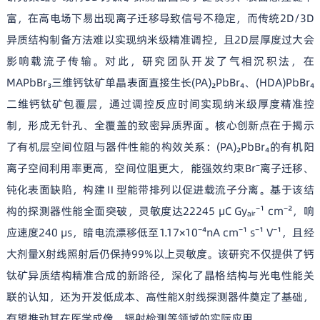
富，在高电场下易出现离子迁移导致信号不稳定，而传统2D/3D
异质结构制备方法难以实现纳米级精准调控，且2D层厚度过大会
影响载流子传输。对此，研究团队开发了气相沉积法，在
MAPbBr₃三维钙钛矿单晶表面直接生长(PA)₂PbBr₄、(HDA)PbBr₄
二维钙钛矿包覆层，通过调控反应时间实现纳米级厚度精准控
制，形成无针孔、全覆盖的致密异质界面。核心创新点在于揭示
了有机层空间位阻与器件性能的构效关系：(PA)₂PbBr₄的有机阳
离子空间利用率更高，空间位阻更大，能强效约束Br⁻离子迁移、
钝化表面缺陷，构建Ⅱ型能带排列以促进载流子分离。基于该结
构的探测器性能全面突破，灵敏度达22245 μC Gyₐᵢᵣ⁻¹ cm⁻²，响
应速度240 μs，暗电流漂移低至1.17×10⁻⁴nA cm⁻¹ s⁻¹ V⁻¹，且经
大剂量X射线照射后仍保持99%以上灵敏度。该研究不仅提供了钙
钛矿异质结构精准合成的新路径，深化了晶格结构与光电性能关
联的认知，还为开发低成本、高性能X射线探测器件奠定了基础，
有望推动其在医学成像、辐射检测等领域的实际应用。