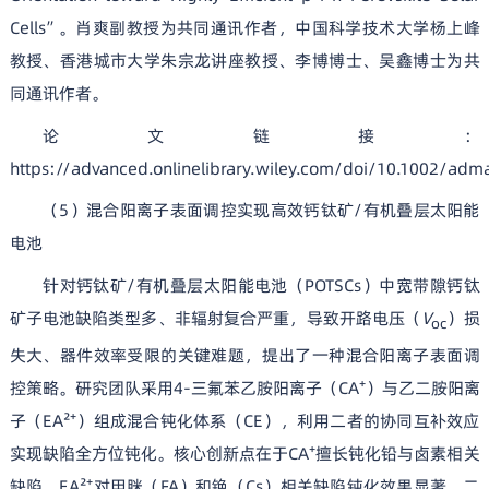
Cells”。肖爽副教授为共同通讯作者，中国科学技术大学杨上峰
教授、香港城市大学朱宗龙讲座教授、李博博士、吴鑫博士为共
同通讯作者。
论文链接：
https://advanced.onlinelibrary.wiley.com/doi/10.1002/ad
（5）混合阳离子表面调控实现高效钙钛矿/有机叠层太阳能
电池
针对钙钛矿/有机叠层太阳能电池（POTSCs）中宽带隙钙钛
矿子电池缺陷类型多、非辐射复合严重，导致开路电压（
V
）损
oc
失大、器件效率受限的关键难题，提出了一种混合阳离子表面调
控策略。研究团队采用4-三氟苯乙胺阳离子（CA⁺）与乙二胺阳离
子（EA²⁺）组成混合钝化体系（CE），利用二者的协同互补效应
实现缺陷全方位钝化。核心创新点在于CA⁺擅长钝化铅与卤素相关
缺陷，EA²⁺对甲脒（FA）和铯（Cs）相关缺陷钝化效果显著，二