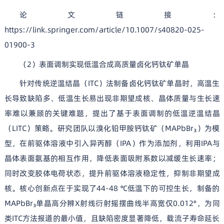
论文链接：
https://link.springer.com/article/10.1007/s40820-025-
01900-3
（2）表面调制实现低温合成高质量卤化钙钛矿单晶
针对传统逆温结晶（ITC）法制备卤化钙钛矿单晶时，高温生
长导致缺陷多、低温生长易出现非期望成核、晶体质量与生长速
率难以兼顾的关键难题，提出了基于表面调制的低温逆温结晶
（LITC）策略。研究团队以溴化铅甲胺钙钛矿（MAPbBr₃）为模
型，在前驱体溶液中引入异丙醇（IPA）作为添加剂，利用IPA与
晶体表面氨基的相互作用，降低表面吸附系数以减缓生长速率；
同时改变胶体电荷状态，提升前驱体溶液稳定性，抑制非期望成
核。核心创新点在于实现了44-48 ℃低温下的可控生长，制备的
MAPbBr₃单晶高分辨X射线衍射摇摆曲线半高宽仅0.012°，为同
类ITC方法报道的最小值，且缺陷密度显著降低，载流子寿命延长