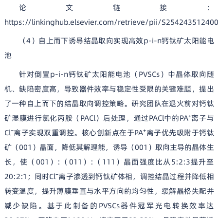
论文链接：
https://linkinghub.elsevier.com/retrieve/pii/S25424351240
（4）自上而下诱导结晶取向实现高效p-i-n钙钛矿太阳能电
池
针对倒置p-i-n钙钛矿太阳能电池（PVSCs）中晶体取向随
机、缺陷密度高，导致器件效率与稳定性受限的关键难题，提出
了一种自上而下的结晶取向调控策略。研究团队在退火前对钙钛
矿湿膜进行氯化丙胺（PACl）后处理，通过PACl中的PA⁺离子与
Cl⁻离子实现双重调控。核心创新点在于PA⁺离子优先吸附于钙钛
矿（001）晶面，降低其解理能，诱导（001）取向主导的晶体生
长，使（001）:（011）:（111）晶面强度比从5:2:3提升至
20:2:1；同时Cl⁻离子渗透到钙钛矿体相，调控结晶过程并降低相
转变温度，提升薄膜垂直与水平方向的均匀性，缓解晶格失配并
减少缺陷。基于此制备的PVSCs器件冠军光电转换效率达