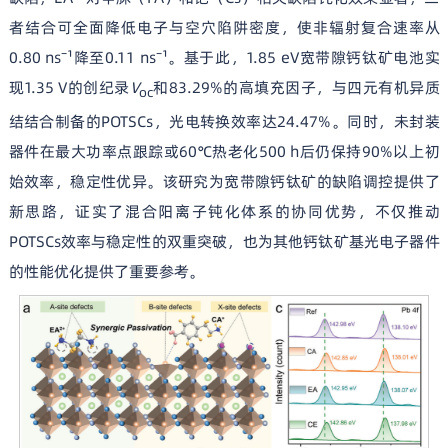
者结合可全面降低电子与空穴陷阱密度，使非辐射复合速率从
0.80 ns⁻¹降至0.11 ns⁻¹。基于此，1.85 eV宽带隙钙钛矿电池实
现1.35 V的创纪录
V
和83.29%的高填充因子，与四元有机异质
oc
结结合制备的POTSCs，光电转换效率达24.47%。同时，未封装
器件在最大功率点跟踪或60℃热老化500 h后仍保持90%以上初
始效率，稳定性优异。该研究为宽带隙钙钛矿的缺陷调控提供了
新思路，证实了混合阳离子钝化体系的协同优势，不仅推动
POTSCs效率与稳定性的双重突破，也为其他钙钛矿基光电子器件
的性能优化提供了重要参考。