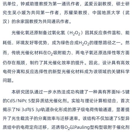
讯单位，钟威助理教授为第一通讯作者，孟爱云副教授、硕士研
究生吴小媛为共同第一作者，苏耀荣教授、中国地质大学（武
汉）的余家国教授为共同通讯作者。
光催化氧还原制备过氧化氢（H
O
）因其反应条件温和、能
2
2
耗低、环境友好等优势，成为绿色合成H
O
的理想路径之一。然
2
2
而，传统光催化材料在O
吸附能力、两电子氧还原选择性等方面
2
仍存在瓶颈，制约了其光催化效率的提升。因此，设计具有高效
电荷分离和反应选择性的新型光催化材料成为该领域的关键科学
问题。
本研究团队通过一步水热法成功构建了一种具有界面Ni-S键
的CdS/NiPc S型异质结光催化剂。实验与理论计算相结合，首次
揭示了Ni 3
d
与S 3
p
轨道杂化形成的原子级电荷传输通道，显著提
升了光生载流子的分离效率与迁移速率。该结构不仅加速了S型异
质结中的电荷定向迁移，还诱导O
以Pauling型构型吸附于催化剂
2