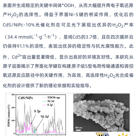
表面并生成稳定的关键中间体*OOH，从而大幅提升两电子氧还原
产H
O
的选择性。得益于界面Ni-S键的桥梁作用，优化后的
2
2
CdS/NiPc-10%光催化剂在可见光下展现出优异的H
O
产率
2
2
-1
-1
-1
（34.4 mmol·L
·g
·h
），是纯CdS的3.7倍，且在四次循环后
仍保持91.1%的活性，表现出优异的稳定性与抗光腐蚀能力。此
2+
外，Cd
溶出量显著降低，显示出良好的环境友好性。本研究从
原子层面揭示了界面化学键在构建原子级S型电荷传输通道和调控
氧还原反应路径中的关键作用，为高效、高选择性H
O
光合成催
2
2
化剂的设计提供了新的理论依据和实验指导。