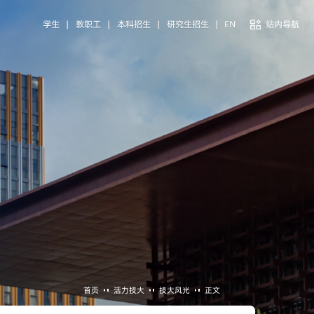
学生
|
教职工
|
本科招生
|
研究生招生
|
EN
站内导航
首页
活力技大
技大风光
正文