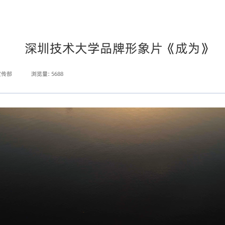
深圳技术大学品牌形象片《成为》
宣传部
浏览量:
5688