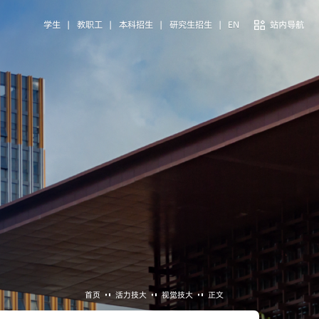
学生
|
教职工
|
本科招生
|
研究生招生
|
EN
站内导航
首页
活力技大
视觉技大
正文