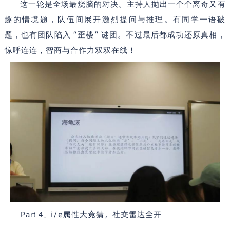
这一轮是全场最烧脑的对决。主持人抛出一个个离奇又有
趣的情境题，队伍间展开激烈提问与推理。有同学一语破
“
”
题，也有团队陷入
歪楼
谜团。不过最后都成功还原真相，
惊呼连连，智商与合作力双双在线！
i/e
属性大竞猜，社交雷达全开
Part 4
、