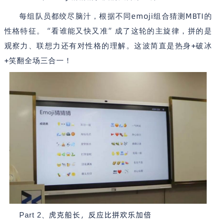
emoji
MBTI
每组队员都绞尽脑汁，根据不同
组合猜测
的
“
”
性格特征。
看谁能又快又准
成了这轮的主旋律，拼的是
+
观察力、联想力还有对性格的理解。这波简直是热身
破冰
+
笑翻全场三合一！
虎克船长，反应比拼欢乐加倍
Part 2
、