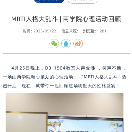
MBTI人格大乱斗 | 商学院心理活动回顾
时间: 2025/05/22
信息来源:
浏览量:
281
25
D3-1504
4
月
日晚上，
教室人声鼎沸 ，笑声不断，
——“MBTI
”
一场由商学院精心策划的心理活动
人格大乱斗
热
烈开启！现在，就带你一起回顾这场嗨翻天的性格盛宴！